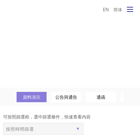
EN
简体
報表
資料演示
公告與通告
通函
新聞
可按照篩選框，選中篩選條件，快速查看內容